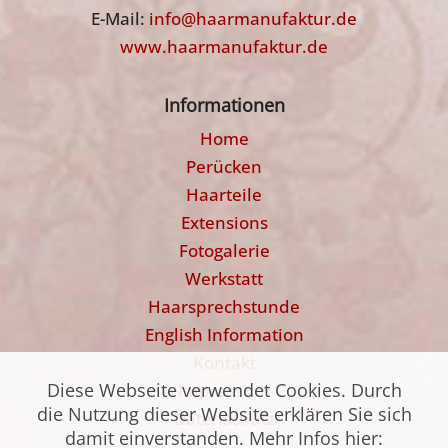
E-Mail:
info@haarmanufaktur.de
www.haarmanufaktur.de
Informationen
Home
Perücken
Haarteile
Extensions
Fotogalerie
Werkstatt
Haarsprechstunde
English Information
Kontakt
Diese Webseite verwendet Cookies. Durch
Impressum
die Nutzung dieser Website erklären Sie sich
Datenschutz
damit einverstanden. Mehr Infos hier: